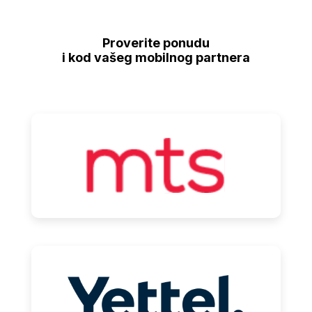
Proverite ponudu
i kod vašeg mobilnog partnera